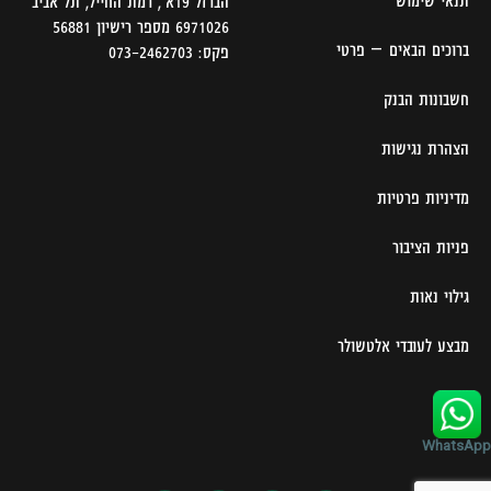
תנאי שימוש
הברזל 19א‘, רמת החייל, תל אביב
6971026 מספר רישיון 56881
ברוכים הבאים – פרטי
פקס: 073-2462703
חשבונות הבנק
הצהרת נגישות
מדיניות פרטיות
פניות הציבור
גילוי נאות
מבצע לעובדי אלטשולר
שחם
WhatsApp