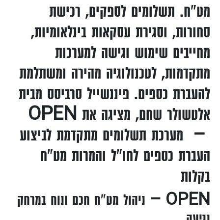
מט"ח. תשלומים לספקים, רכישת
סחורות, וסגירת עסקאות בינלאומיות,
מחייבים שימוש וגישה למערכות
מתקדמות, לטכנולוגיה מהירה ומשתלמת
להעברת כספים. פיננשייל סרביסס מבית
אלטשולר שחם, מציגה את
OPEN
– מערכת תשלומים מתקדמת לביצוע
העברת כספים לחו"ל והמרות מט"ח
בקלות
OPEN – ניהול מט"ח חכם ונוח במרחק
נגיעה