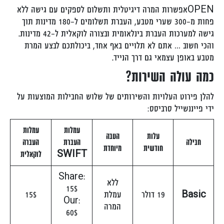
OPENאפשרות המרה דיגיטלית ותשלום לספקים עם גישה ללא
פחות מ-300 שערי מטבע, העברת תשלומים ל-180 מדינות תוך
גישה למערכות העברת בינלאומית ובצורה לוקאלית ל-42 מדינות.
והכי חשוב … אתם לא תלויים באף אחד, ביכולתכם לבצע המרת
מטבע באופן עצמאי גם דרך הנייד.
כמה עולה השירות?
להלן פירוט העלויות והשירותים של שלוש החבילות המוצעות על
ידי פייננשייל סרביסס:
עמלות
עמלות
עלות
הטבה
חבילה
העברת
העברה
חודשית
מיוחדת
SWIFT
לוקאלית
Share:
ללא
15$
Basic
19 דולר
עמלת
15$
Our:
המרה
60$