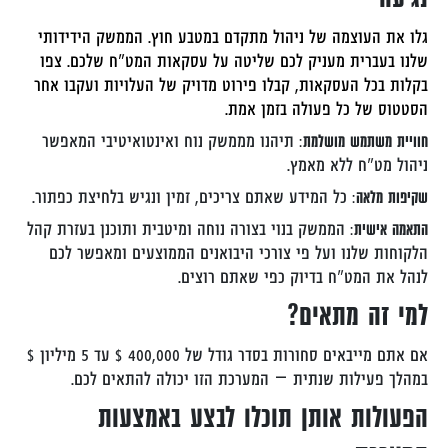
גלו את העוצמה של ניהול מתקדם במטבע חוץ. הממשק הידידותי
שלנו בעברית מעניק לכם שליטה על עסקאות המט"ח שלכם. צפו
בקלות בכל העסקאות, קבלו פירוט מדויק של העלויות ועקבו אחר
הסטטוס של כל פעולה בזמן אמת.
חוויית משתמש מושלמת
: תיהנו מממשק נוח ואינטואיטיבי המאפשר
ניהול מט"ח ללא מאמץ.
שקיפות מלאה
: כל המידע שאתם צריכים, זמין ונגיש בלחיצת כפתור.
התאמה אישית
: הממשק בנוי בצורה נוחה ומיטבית ותוכנן בעזרת קהל
הלקוחות שלנו ועל פי צורכי היבואנים הממוצעים ומאפשר לכם
לנהל את המט"ח בדיוק כפי שאתם רוצים.
למי זה מתאים?
אם אתם מייבאים סחורות בסדר גודל של 400,000 $ עד 5 מיליון $
במהלך פעילות שנתית – המערכת הזו יכולה להתאים לכם.
הפעולות אותן תוכלו לבצע באמצעות