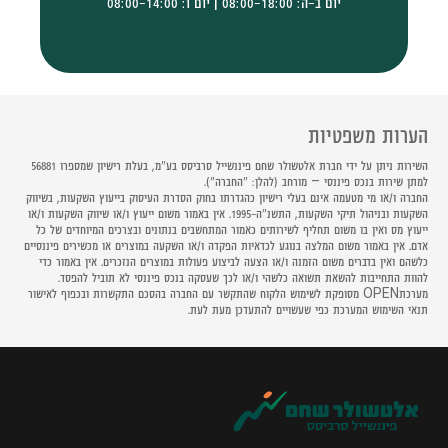
יום ב-ה: 08:00-18:00 | יום ו: 08:00-14:00
הערות משפטיות
השירות ניתן על ידי חברת אלטשולר שחם פיננשייל סרביסס בע"מ, בעלת רישיון שמספרו 56881
למתן שירות בנכס פיננסי – מורחב (להלן: "החברה").
החברה ו/או מי מטעמה אינם בעלי רישיון כהגדרתו בחוק הסדרת העיסוק בייעוץ השקעות, בשיווק
השקעות ובניהול תיקי השקעות, התשנ"ה-1995. אין באמור משום ייעוץ ו/או שיווק השקעות ו/או
ייעוץ מס ואין בו משום תחליף לשירותים כאמור המתחשבים בנתונים ובצרכים המיוחדים של כל
אדם. אין באמור משום המלצה בנוגע לכדאיות הפקדה ו/או השקעה במוצרים או מכשירים פיננסיים
כלשהם ואין בדברים משום הזמנה ו/או הצעה לביצוע פעולות במוצרים הנזכרים. אין באמור כדי
להוות התחייבות להשאת תשואה כלשהי ו/או לכך שעסקה בנכס פיננסי לא תוביל להפסד.
מערכתOPEN מסופקת לשימוש הלקוח שהתקשר עם החברה בהסכם התקשרות ובכפוף לאישור
תנאי השימוש המערכת כפי שעשויים להתעדכן מעת לעת.