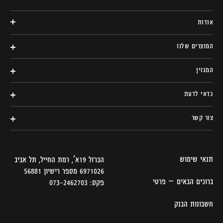
אודות
המוצרים שלנו
המגזין
כדאי לדעת
צור קשר
תנאי שימוש
הברזל 19א‘, רמת החייל, תל אביב
6971026 מספר רישיון 56881
ברוכים הבאים – פרטי
פקס: 073-2462703
חשבונות הבנק