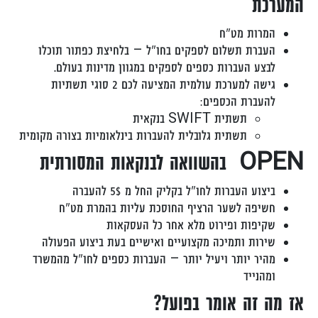
המערכת
המרות מט"ח
העברת תשלום לספקים בחו"ל – בלחיצת כפתור תוכלו
לבצע העברות כספים לספקים במגוון מדינות בעולם.
גישה למערכת עולמית המציעה לכם 2 סוגי תשתיות
להעברת הכספים:
תשתית SWIFT בנקאית
תשתית גלובלית להעברות בינלאומיות בצורה מקומית
OPEN בהשוואה לבנקאות המסורתית
ביצוע העברות לחו"ל בקליק החל מ 5$ להעברה
חשיפה לשער הרציף החוסכת עליות בהמרת מט"ח
שקיפות ופירוט מלא אחר כל העסקאות
שירות ותמיכה מקצועיים ואישיים בעת ביצוע הפעולה
מהיר יותר ויעיל יותר – העברות כספים לחו"ל מהמשרד
ומהנייד
אז מה זה אומר בפועל?