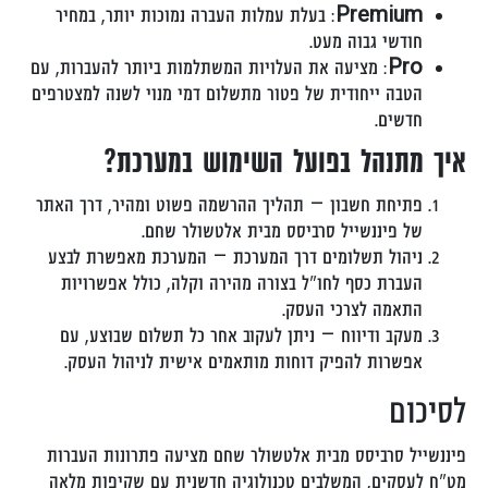
Premium
: בעלת עמלות העברה נמוכות יותר, במחיר
חודשי גבוה מעט.
Pro
: מציעה את העלויות המשתלמות ביותר להעברות, עם
הטבה ייחודית של פטור מתשלום דמי מנוי לשנה למצטרפים
חדשים.
איך מתנהל בפועל השימוש במערכת?
פתיחת חשבון – תהליך ההרשמה פשוט ומהיר, דרך האתר
של פיננשייל סרביסס מבית אלטשולר שחם.
ניהול תשלומים דרך המערכת – המערכת מאפשרת לבצע
העברת כסף לחו"ל בצורה מהירה וקלה, כולל אפשרויות
התאמה לצרכי העסק.
מעקב ודיווח – ניתן לעקוב אחר כל תשלום שבוצע, עם
אפשרות להפיק דוחות מותאמים אישית לניהול העסק.
לסיכום
פיננשייל סרביסס מבית אלטשולר שחם מציעה פתרונות העברות
מט"ח לעסקים, המשלבים טכנולוגיה חדשנית עם שקיפות מלאה